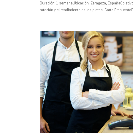
Duración: 1 semanaUbicación: Zaragoza, EspañaObjetivo:
rotación y el rendimiento de los platos. Carta Propuesta