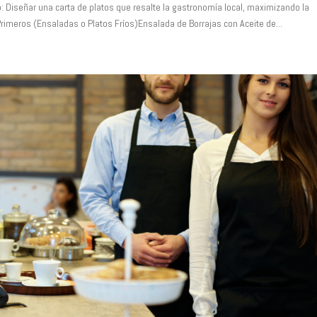
 Diseñar una carta de platos que resalte la gastronomía local, maximizando la
Primeros (Ensaladas o Platos Fríos)Ensalada de Borrajas con Aceite de...