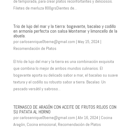
de temporada, para crear platos reconfortantes y deliciosos.
Filetes de merluza 800grsDientes de...
Trio de lujo del mar y la tierra: bogavante, bacalao y codillo
en armonía perfecta con salsa Montemar y limoncello de la
abuela.
por
carlosenrique0berne@gmail.com
|
May 15, 2024
|
Recomendación de Platos
El trío de lujo del mar y la tierra es una combinación exquisita
que combina lo mejor de ambos mundos culinarios. El
bogavante aporta su delicado sabor a mar, el bacalao su suave
textura y el codillo su robusto sabor a tierra. Bacalao: Un
pescado versátil y sabroso...
TERNASCO DE ARAGÓN CON ACEITE DE FRUTOS ROJOS CON
SU PATATA AL HORNO
por
carlosenrique0berne@gmail.com
|
Abr 16, 2024
|
Cocina
Aragón
,
Cocina emocional
,
Recomendación de Platos