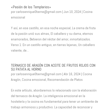
«Pasión de los Templarios»
por
carlosenrique0berne@gmail.com
|
Jun 10, 2024
|
Cocina
emocional
Y así, en ese castillo, en esa noche especial, La crema de fruta
de la pasión unió sus almas, El caballero y su dama, eternos
enamorados, Bebieron del néctar del amor, inmortalizados.
Verso 1: En un castillo antiguo, en tierras lejanas, Un caballero
valiente, de...
TERNASCO DE ARAGÓN CON ACEITE DE FRUTOS ROJOS CON
SU PATATA AL HORNO
por
carlosenrique0berne@gmail.com
|
Abr 16, 2024
|
Cocina
Aragón
,
Cocina emocional
,
Recomendación de Platos
En este artículo, abordaremos lo relacionado con la elaboración
del ternasco de Aragón. La inteligencia emocional en la
hostelería y la cocina es fundamental para tener un ambiente de
trabajo armonioso y productivo. La capacidad de reconocer y